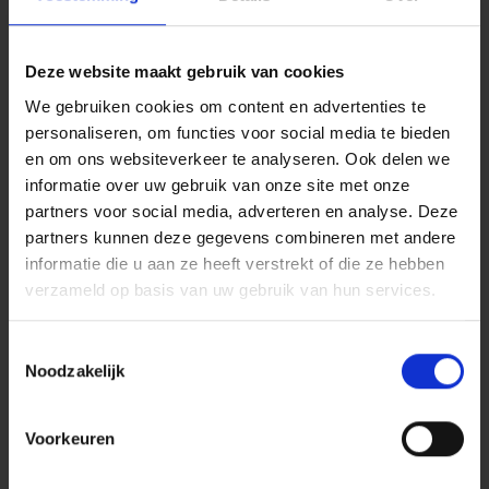
Twee concrete voorbeelden.
Deze website maakt gebruik van cookies
U vertrekt op vakantie en u wilt zo snel mogelijk op
We gebruiken cookies om content en advertenties te
uw bestemming aankomen. U wordt betrapt op
personaliseren, om functies voor social media te bieden
overdreven snelheid en het parket beslist om u te
en om ons websiteverkeer te analyseren. Ook delen we
dagvaarden voor de politierechtbank.
informatie over uw gebruik van onze site met onze
Andere situatie: u rijdt rustig naar huis, maar uw pad
partners voor social media, adverteren en analyse. Deze
wordt gekruist door een zelfverzekerde Hongaar die
partners kunnen deze gegevens combineren met andere
u geen voorrang van rechts verleent. Als uw voertuig
informatie die u aan ze heeft verstrekt of die ze hebben
niet verzekerd is voor ‘materiële schade’, dan moet u
verzameld op basis van uw gebruik van hun services.
zelf stappen ondernemen tegen de Hongaarse
verzekeraar.
Toestemmingsselectie
Noodzakelijk
Bent u, zoals in deze twee voorbeelden, betrokken
bij een geschil of een conflict, dan kan een goede
rechtsbijstandsverzekering u heel wat kopzorgen
Voorkeuren
besparen. Arces is gespecialiseerd in het zoeken