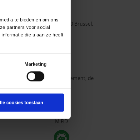
 media te bieden en om ons
ië, de Berlaimontlaan 14, 1000 Brussel.
ze partners voor social
nformatie die u aan ze heeft
gheid onderschreven heeft.
Marketing
iecriteria, het klachtenmanagement, de
lle cookies toestaan
MiFID