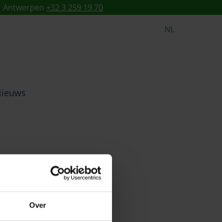
Antwerpen
+32 3 259 19 70
NL
ieuws
Over