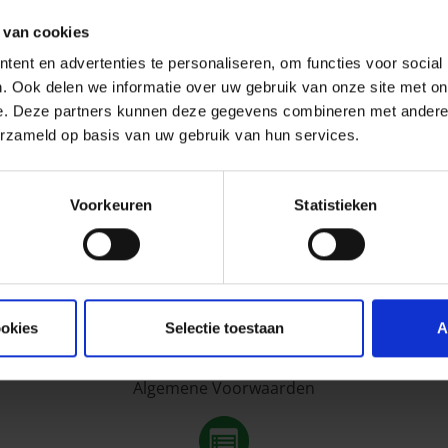
 van cookies
2 3473 3256 - BIC GKCC BE BB
ent en advertenties te personaliseren, om functies voor social
 code 0058, onder toezicht van de Nationale Bank van Belg
. Ook delen we informatie over uw gebruik van onze site met on
e. Deze partners kunnen deze gegevens combineren met andere i
che Beroepsvereniging van de Verzekeringsondernemingen.
erzameld op basis van uw gebruik van hun services.
nventies raadplegen die P&V Verzekeringen in die hoedani
echten zijn onze prioriteit
Voorkeuren
Statistieken
tie over de bescherming van uw privé-leven, de segmentat
ijkheden voor een veilig betaalverkeer, …
ookies
Selectie toestaan
A
Algemene Voorwaarden