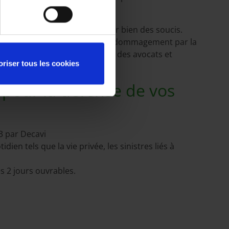
eur hongrois.
ion juridique peut vous éviter bien des soucis.
s et essayons d’obtenir votre dédommagement par la
enons en charge les honoraires des avocats et
oriser tous les cookies
x pour la défense de vos
3 par Decavi
en tels que la vie privée, les sinistres liés à
s 2 jours ouvrables.