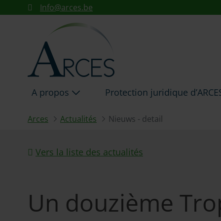
UN DOUZIÈME TROPHÉE D
Info@arces.be
Saut au contenu principal
A propos
Protection juridique d’ARC
Arces
Actualités
Nieuws - detail
Vers la liste des actualités
Un douzième Trop