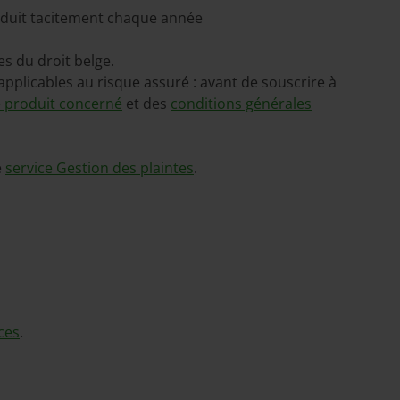
onduit tacitement chaque année
es du droit belge.
 applicables au risque assuré : avant de souscrire à
e produit concerné
et des
conditions générales
e
service Gestion des plaintes
.
ces
.