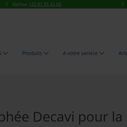
ECAVI POUR LA PROTECT
Namur
+32 81 35 42 00
ES
Produits
A votre service
Act
hée Decavi pour la 