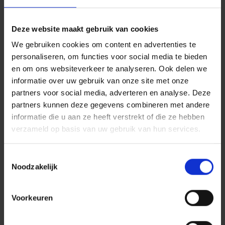
Deze website maakt gebruik van cookies
Wat moet ik doen als ik gedagvaard word?
We gebruiken cookies om content en advertenties te
personaliseren, om functies voor social media te bieden
en om ons websiteverkeer te analyseren. Ook delen we
Wat moet er in mijn schadeaangifte staan?
informatie over uw gebruik van onze site met onze
partners voor social media, adverteren en analyse. Deze
partners kunnen deze gegevens combineren met andere
Hoe wordt mijn dossier beheerd? Wat doet
informatie die u aan ze heeft verstrekt of die ze hebben
u, als verzekeraar RB, voor mij?
verzameld op basis van uw gebruik van hun services.
Toestemmingsselectie
Mag ik onmiddellijk mijn advocaat
Noodzakelijk
contacteren?
Voorkeuren
Kan ik mijn advocaat en/of mijn