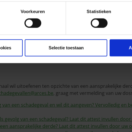
Voorkeuren
Statistieken
kel 1
 Artikel 1
N Artikel 1
ILY LIFE
L IN LIFE
ookies
Selectie toestaan
A
BUSINESS
EIGENDOM
aal wil uitoefenen ten opzichte van een aansprakelijke der
chadegevallen@arces.be
, graag met vermelding van uw dos
lg van een schadegeval en wil dit aangeven? Vervolledig 
s gevolg van een schadegeval? Laat dit attest invullen door
een aansprakelijke derde? Laat dit attest invullen door uw o