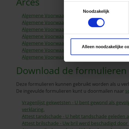
Arces
Toestemmingsselectie
Noodzakelijk
Algemene Voorwaarden Rechtsbijstand AUTO Arti
Algemene Voorwaarden Rechtsbijstand NA BRAND
Algemene Voorwaarden Rechtsbijstand PRIVELEVE
Algemene Voorwaarden Rechtsbijstand SAFETY DA
Algemene Voorwaarden Rechtsbijstand SAFETY AL
Alleen noodzakelijke c
Algemene Voorwaarden Rechtsbijstand SAFETY 
Algemene Voorwaarden Rechtsbijstand MEDE-
Download de formulieren
Deze formulieren kunnen gebruikt worden als u verh
De ingevulde formulieren kunt u doormailen naar
s
Vragenlijst gekwetsten - U bent gewond als gevo
verklaring.
Attest tandschade - U hebt tandschade geleden al
Attest brilschade - Uw bril werd beschadigd door 