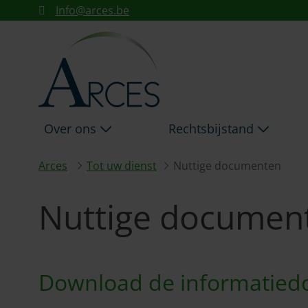
NUTTIGE DOCUMENTEN A
Info@arces.be
Skip to Main Content
Over ons
Rechtsbijstand
Arces
Tot uw dienst
Nuttige documenten
Nuttige documen
Download de informatied