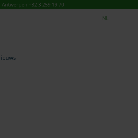
Antwerpen
+32 3 259 19 70
NL
ieuws