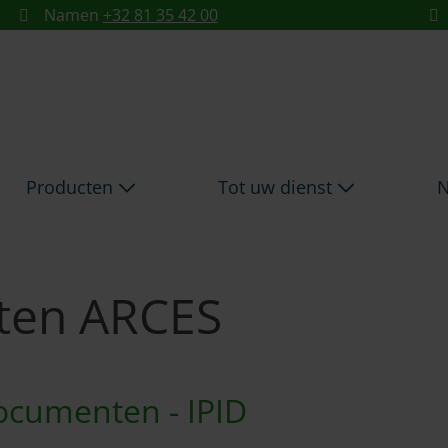
RCES - ARCES
Namen
+32 81 35 42 00
Producten
Tot uw dienst
N
ten ARCES
ocumenten - IPID