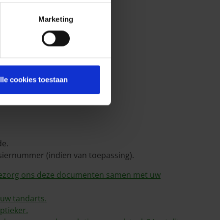
Marketing
lle cookies toestaan
de.
siernummer (indien van toepassing).
en bezorg ons deze documenten samen met uw
 uw tandarts.
ptieker.