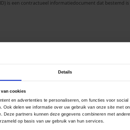
ID) is een contractueel informatiedocument dat bestemd is
Details
fsluiten, raadpleeg dan de IPID-fiches van de producten die
 van cookies
ent en advertenties te personaliseren, om functies voor social
. Ook delen we informatie over uw gebruik van onze site met on
e. Deze partners kunnen deze gegevens combineren met andere i
rwaarden van de rechtsbijst
erzameld op basis van uw gebruik van hun services.