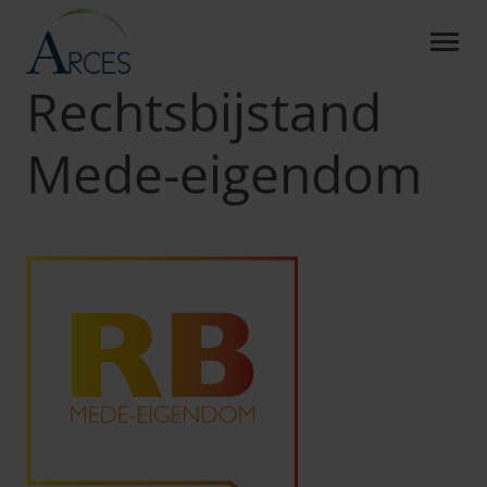
RECHTSBIJSTAND MEDE-
Skip to Main Content
Arces
Producten
RB Mede-eigendom
Rechtsbijstand
Mede-eigendom