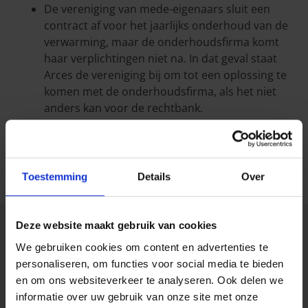
De vereniging van mede-eigenaars sluit een
contract af voor het jaarlijks onderhoud van de
verwarming, maar de onderhoudsfirma komt
haar verplichtingen niet na. In dat geval staat
Arces de vereniging bij om tot een oplossing te
komen met de onderhoudsfirma, als het niet
anders kan voor de rechtbank.
Met de Rechtsbijstand Mede-eigendom zet Arces alle
middelen in om de belangen van de verenigingen
van mede-eigenaars optimaal te verdedigen.
Toestemming
Details
Over
Uitsluitingen &
Deze website maakt gebruik van cookies
We gebruiken cookies om content en advertenties te
beperkingen
personaliseren, om functies voor social media te bieden
en om ons websiteverkeer te analyseren. Ook delen we
Op de verzekering Rechtsbijstand Mede-eigendom
informatie over uw gebruik van onze site met onze