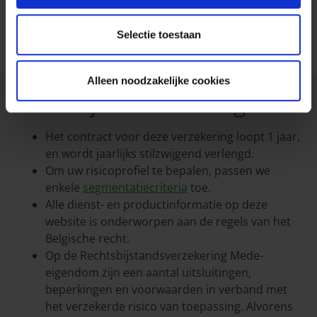
Algemene Voorwaarden Rechtsbijstand Mede-
eigendom
IPID fiche Rechtsbijstand Mede-eigendom
Selectie toestaan
Alleen noodzakelijke cookies
Wettelijke vermeldingen
Het contract voor deze verzekering loopt 1 jaar,
en wordt jaarlijks stilzwijgend verlengd.
Om uw risicoprofiel te bepalen, passen we
enkele
segmentatiecriteria
toe.
Alle dienst- en productinformatie op deze
website is onderworpen aan de regels van het
Belgische recht.
Op de Rechtsbijstandsverzekering Mede-
eigendom zijn een aantal uitsluitingen,
beperkingen en voorwaarden in verband met
het verzekerde risico van toepassing. Alvorens