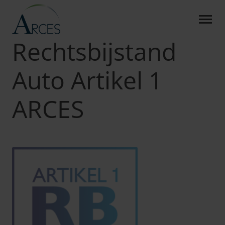
RECHTSBIJSTAND AUTO AR
Skip to Main Content
Arces
Producten
RB Auto Artikel 1
Rechtsbijstand
Auto Artikel 1
ARCES