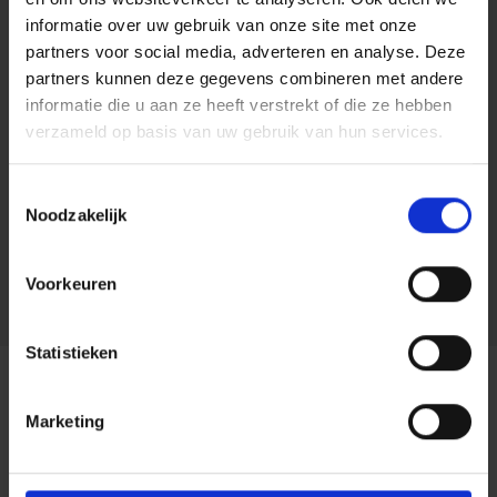
het contract genoteerd staat.
informatie over uw gebruik van onze site met onze
partners voor social media, adverteren en analyse. Deze
Gezinsformule
partners kunnen deze gegevens combineren met andere
informatie die u aan ze heeft verstrekt of die ze hebben
ARCES dekt alle voertuigen van het gezin, zonder te
verzameld op basis van uw gebruik van hun services.
vragen hoeveel voertuigen dat zijn en welke
nummerplaat ze hebben.
Toestemmingsselectie
Vlootformule
Noodzakelijk
ARCES dekt alle voertuigen die de verzekeringnemer
Voorkeuren
in het kader van zijn beroepsactiviteit bezit.
Statistieken
Uitsluitingen &
Marketing
beperkingen
Op de verzekering Rechtsbijstand Auto Artikel 1 zijn