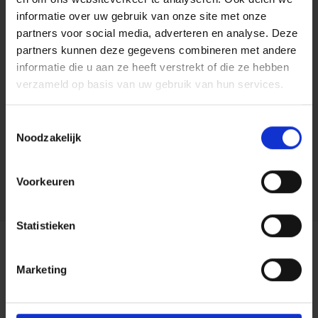
het contract genoteerd staat.
informatie over uw gebruik van onze site met onze
partners voor social media, adverteren en analyse. Deze
Gezinsformule
partners kunnen deze gegevens combineren met andere
informatie die u aan ze heeft verstrekt of die ze hebben
ARCES dekt alle voertuigen van het gezin, zonder te
verzameld op basis van uw gebruik van hun services.
vragen hoeveel voertuigen dat zijn en welke
nummerplaat ze hebben.
Toestemmingsselectie
Vlootformule
Noodzakelijk
ARCES dekt alle voertuigen die de verzekeringnemer
Voorkeuren
in het kader van zijn beroepsactiviteit bezit.
Statistieken
Uitsluitingen &
Marketing
beperkingen
Op de verzekering Rechtsbijstand Auto Artikel 1 zijn