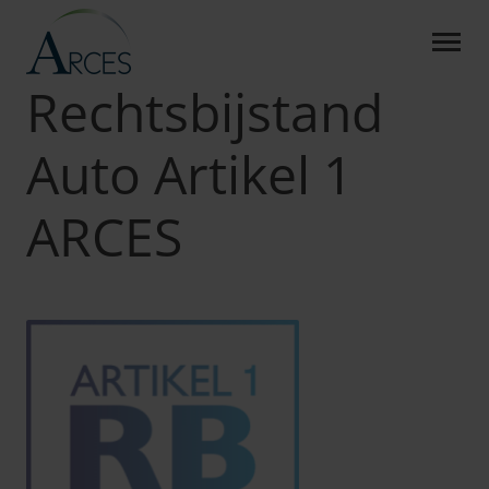
RECHTSBIJSTAND AUTO AR
Skip to Main Content
Arces
Producten
RB Auto Artikel 1
Rechtsbijstand
Auto Artikel 1
ARCES