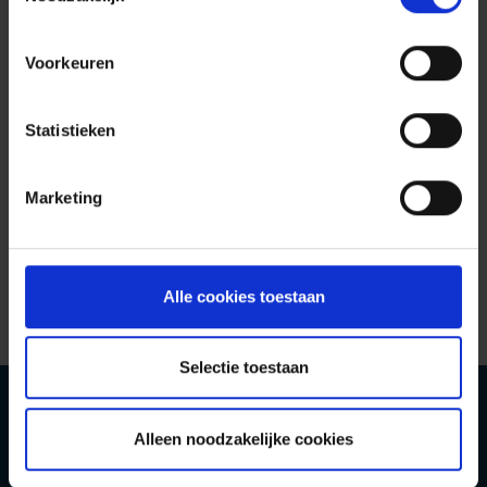
Gebruik onderstaande kaart om de contactgegevens
van een Arces-partner in uw omgeving te vinden.
Voorkeuren
Statistieken
Marketing
Alle cookies toestaan
Selectie toestaan
Copyright 2022 ARCES | All Rights Reserved
Alleen noodzakelijke cookies
Wettelijke informatie
Applicatie IT