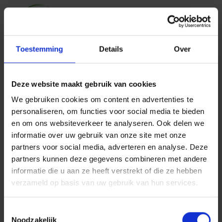
SLUIT UW RECHTSBIJSTA
Skip to Main Content
Arces
Tot uw dienst
Neem een RB van ARCES
Sluit uw
Toestemming
Details
Over
Rechtsbijstandsv
Deze website maakt gebruik van cookies
erzekering af bij
We gebruiken cookies om content en advertenties te
personaliseren, om functies voor social media te bieden
en om ons websiteverkeer te analyseren. Ook delen we
een ARCES-
informatie over uw gebruik van onze site met onze
partners voor social media, adverteren en analyse. Deze
Partner
partners kunnen deze gegevens combineren met andere
informatie die u aan ze heeft verstrekt of die ze hebben
verzameld op basis van uw gebruik van hun services.
Contacteer een van onze partners om een
Toestemmingsselectie
rechtsbijstandsverzekering van Arces af te sluiten!
Noodzakelijk