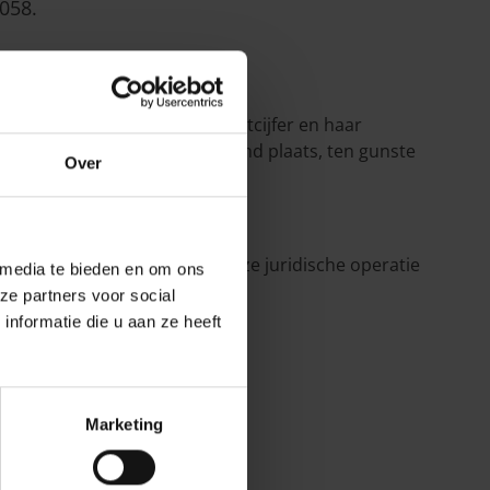
058.
rtefeuille, maar ook haar omzetcijfer en haar
transfers i.v.m. rechtsbijstand plaats, ten gunste
Over
r dan 27.000 schadegevallen.
ijstand van de P&V Groep. Deze juridische operatie
 media te bieden en om ons
ze partners voor social
nformatie die u aan ze heeft
de markt wordt gebracht.
Marketing