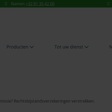
Namen
+32 81 35 42 00
Producten
Tot uw dienst
N
missie? Rechtsbijstandsverzekeringen verstrekken.