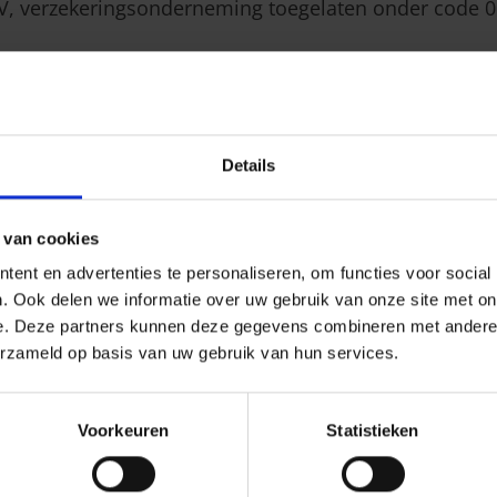
V, verzekeringsonderneming toegelaten onder code 0
atschappij participeert, zag Arces niet alleen haar polispo
 vonden immers achtereenvolgens verschillende portefeuille
Details
PnP).
uille van 726.000 polissen en beheert de maatschappij mee
 van cookies
p. Hierdoor wordt Arces het exclusieve 'merk' voor rechtsb
ent en advertenties te personaliseren, om functies voor social
 het vlak van personeel of organisatie.
. Ook delen we informatie over uw gebruik van onze site met on
e. Deze partners kunnen deze gegevens combineren met andere i
 Alone, die via haar netwerk van makelaars en adviseurs op 
erzameld op basis van uw gebruik van hun services.
Voorkeuren
Statistieken