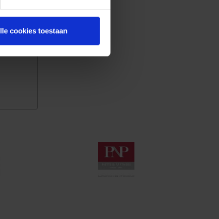
den
.
lle cookies toestaan