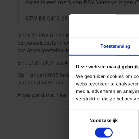
Arces is een merk van P&V Verzekeringen C
BTW BE 0402 236 531 – RPR Brussel
Sinds de P&V Groep in 2004 in het kapitaal van de ma
personeelsbestand exponentieel groeien. Sinds 2006
Toestemming
van Arces (portefeuilles CIVIS, Actel, ING, Legibel en 
Eind 2021 telt Arces 41 medewerkers en een portefe
Deze website maakt gebruik
Op 1 januari 2017 fusioneert Arces met de P&V Groe
We gebruiken cookies om cont
verandert niets aan de werkwijze van Arces, noch op
websiteverkeer te analyseren
media, adverteren en analys
Arces werkt met haar eigen productielijn, RB Stand
verstrekt of die ze hebben v
Toestemmingsselectie
Noodzakelijk