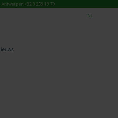
Antwerpen
+32 3 259 19 70
NL
ieuws