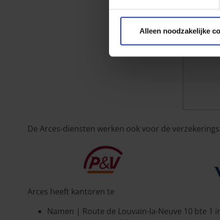
Om
Alleen noodzakelijke c
De Arces-diensten werken ook voor de verzekerings
Arces heeft kantoren te
Namen | Route de Louvain-la-Neuve 10 bte 1 