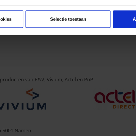
 deze video te bekijken moet u
marketing-cookies aanvaar
ookies
Selectie toestaan
A
producten van P&V, Vivium, Actel en PnP.
in 5001 Namen