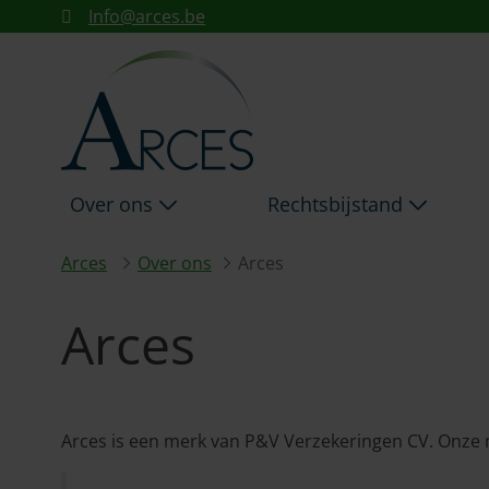
ARCES - ARCES
Info@arces.be
Skip to Main Content
Over ons
Rechtsbijstand
Arces
Over ons
Arces
Arces
Arces is een merk van P&V Verzekeringen CV. Onze 