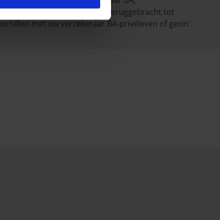
e verdediging van uw verzekeraar BA;
rzekerden. Dit bedrag wordt teruggebracht tot
eschillen met uw verzekeraar BA-privéleven of gezin'.