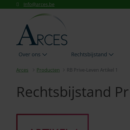
RECHTSBIJSTAND PRIVE-L
Info@arces.be
Skip to Main Content
Over ons
Rechtsbijstand
Arces
Producten
RB Prive-Leven Artikel 1
Rechtsbijstand Pr