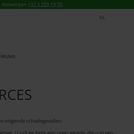
 ARCES
Antwerpen
+32 3 259 19 70
NL
ieuws
ARCES
 de volgende schadegevallen:
etser. U valt en hebt een open wonde, die u in een