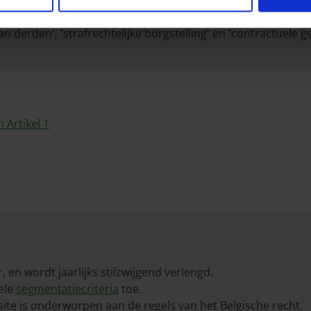
rdediging geldt enkel als aanvulling op de burgerrechtelijk
l bedraagt 125.000 euro, ongeacht het aantal betrokken ve
 derden', 'strafrechtelijke borgstelling' en 'contractuele g
Artikel 1
1
 en wordt jaarlijks stilzwijgend verlengd.
ele
segmentatiecriteria
toe.
ite is onderworpen aan de regels van het Belgische recht.