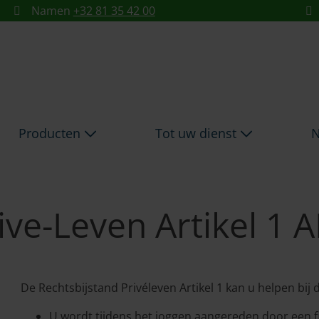
EVEN ARTIKEL 1 ARCES -
Namen
+32 81 35 42 00
Producten
Tot uw dienst
N
ive-Leven Artikel 1 
De Rechtsbijstand Privéleven Artikel 1 kan u helpen bij
U wordt tijdens het joggen aangereden door een fi