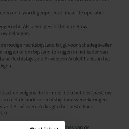
reden en u wordt geopereerd, maar de operatie
engerucht. Als u een geschil hebt met uw
s uw belangen.
u de nodige rechtsbijstand krijgt voor schadegevallen
krijgen of om bijstand te krijgen in het kader van
aar Rechtsbijstand Privéleven Artikel 1 alles in het
digen.
ract en volgens de formule die u het best past, uw
neren met de andere rechtsbijstandsverzekeringen
stand Privéleven. Zo krijgt u het beste Pack
ijs!
uiten, raadpleeg dan de
IPID-fiches
van de