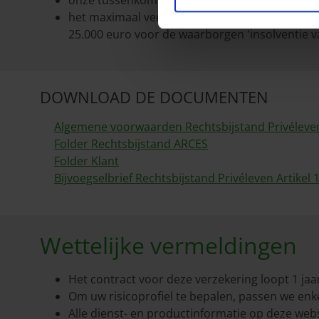
onze tussenkomst voor uw burgerrechtelijke ve
het maximaal verzekerd bedrag per schadegeva
25.000 euro voor de waarborgen 'insolventie van
DOWNLOAD DE DOCUMENTEN
Algemene voorwaarden Rechtsbijstand Privéleven 
Folder Rechtsbijstand ARCES
Folder Klant
Bijvoegselbrief Rechtsbijstand Privéleven Artikel 
Wettelijke vermeldingen
Het contract voor deze verzekering loopt 1 jaar,
Om uw risicoprofiel te bepalen, passen we enk
Alle dienst- en productinformatie op deze webs