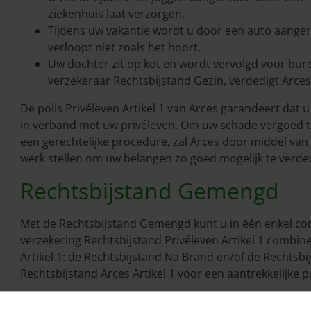
ziekenhuis laat verzorgen.
Tijdens uw vakantie wordt u door een auto aange
verloopt niet zoals het hoort.
Uw dochter zit op kot en wordt vervolgd voor bur
verzekeraar Rechtsbijstand Gezin, verdedigt Arce
De polis Privéleven Artikel 1 van Arces garandeert dat 
in verband met uw privéleven. Om uw schade vergoed te 
een gerechtelijke procedure, zal Arces door middel van h
werk stellen om uw belangen zo goed mogelijk te verde
Rechtsbijstand Gemengd
Met de Rechtsbijstand Gemengd kunt u in één enkel cont
verzekering Rechtsbijstand Privéleven Artikel 1 combi
Artikel 1: de Rechtsbijstand Na Brand en/of de Rechtsbij
Rechtsbijstand Arces Artikel 1 voor een aantrekkelijke pr
Als u een verzekering Rechtsbijstand Gemengd wilt afsl