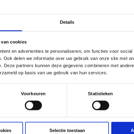
producten die u met uw verzekering Rechtsbijstand Priv
Details
en
 van cookies
1 zijn uitsluitingen en beperkingen van toepassing.
ent en advertenties te personaliseren, om functies voor social
. Ook delen we informatie over uw gebruik van onze site met on
e. Deze partners kunnen deze gegevens combineren met andere i
erzameld op basis van uw gebruik van hun services.
roordeeld zou worden;
motorboot van meer dan 5 DIN-PK, een zeilboot van meer dan
Voorkeuren
Statistieken
oor een verplichte BA verzekering moet worden afgesloten;
n personen die in het kader van deze verzekering uw belan
ookies
Selectie toestaan
A