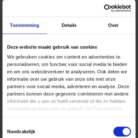
een luisterend oor en zullen uw klacht of opmerking
alle aandacht geven, bemiddelen in een geschil en,
samen met u, trachten een oplossing te vinden.
Toestemming
Details
Over
Formuleer het probleem of uw vraag zo duidelijk
mogelijk. En vermeld zeker ook uw dossier- of
polisnummer.
Deze website maakt gebruik van cookies
We gebruiken cookies om content en advertenties te
Zoals afgesproken in de Gedragscode die de
personaliseren, om functies voor social media te bieden
maatschappij heeft onderschreven, ontvangt u van
en om ons websiteverkeer te analyseren. Ook delen we
ons binnen de 3 werkdagen een
informatie over uw gebruik van onze site met onze
ontvangstbevestiging met het nummer waaronder
partners voor social media, adverteren en analyse. Deze
uw klacht werd geregistreerd en met de naam en
partners kunnen deze gegevens combineren met andere
contactgegevens van de medewerker die uw klacht
informatie die u aan ze heeft verstrekt of die ze hebben
ter harte neemt. Binnen de maand krijgt u dan van
verzameld op basis van uw gebruik van hun services.
ons een definitief antwoord. Mocht dit om een of
andere reden niet lukken, dan krijgt u een
Toestemmingsselectie
tussentijds bericht met de nodige uitleg.
Noodzakelijk