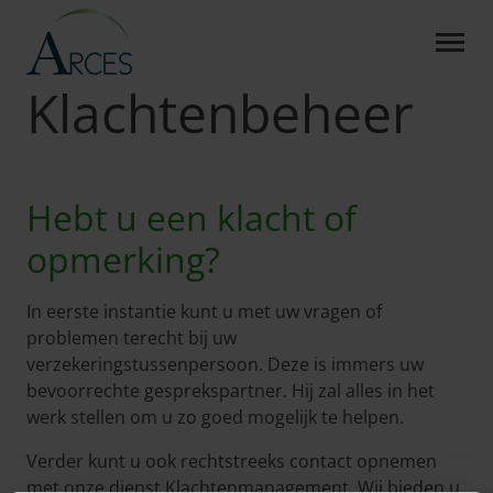
KLACHTENBEHEER - ARC
Skip to Main Content
Arces
Tot uw dienst
Klachtenbeheer
Klachtenbeheer
Hebt u een klacht of
opmerking?
In eerste instantie kunt u met uw vragen of
problemen terecht bij uw
verzekeringstussenpersoon. Deze is immers uw
bevoorrechte gesprekspartner. Hij zal alles in het
werk stellen om u zo goed mogelijk te helpen.
Verder kunt u ook rechtstreeks contact opnemen
met onze dienst Klachtenmanagement. Wij bieden u