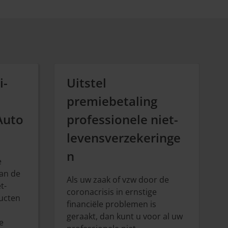
i-
Uitstel
premiebetaling
Auto
professionele niet-
levensverzekeringe
n
e
van de
Als uw zaak of vzw door de
t-
coronacrisis in ernstige
ucten
financiële problemen is
geraakt, dan kunt u voor al uw
e