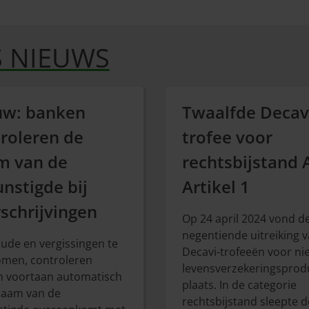
 NIEUWS
uw: banken
Twaalfde Decav
roleren de
trofee voor
m van de
rechtsbijstand 
nstigde bij
Artikel 1
schrijvingen
Op 24 april 2024 vond d
negentiende uitreiking 
ude en vergissingen te
Decavi-trofeeën voor nie
men, controleren
levensverzekeringsprod
 voortaan automatisch
plaats. In de categorie
naam van de
rechtsbijstand sleepte d