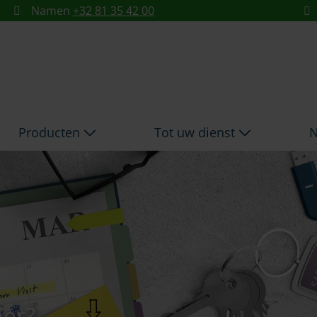
Namen
+32 81 35 42 00
Producten
Tot uw dienst
N
mer?