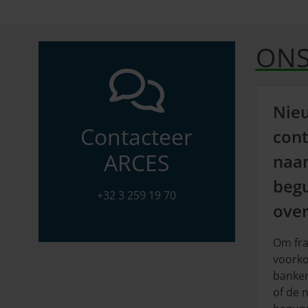
ONS
Nie
Contacteer
cont
ARCES
naa
begu
+32 3 259 19 70
over
Om fra
voorko
banken
of de 