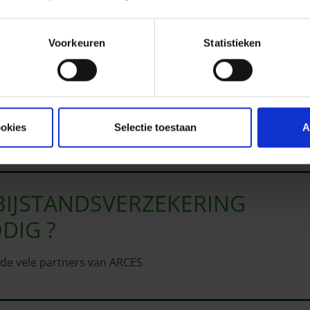
Voorkeuren
Statistieken
ookies
Selectie toestaan
A
BIJSTANDSVERZEKERING
DIG ?
n de vele partners van ARCES