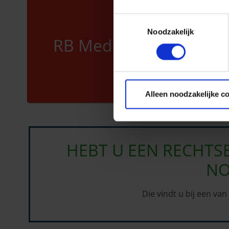
Toestemmingsselectie
Noodzakelijk
RB Mede-eigendom
Alleen noodzakelijke c
HEBT U EEN RECHTS
NO
Die vindt u bij een va