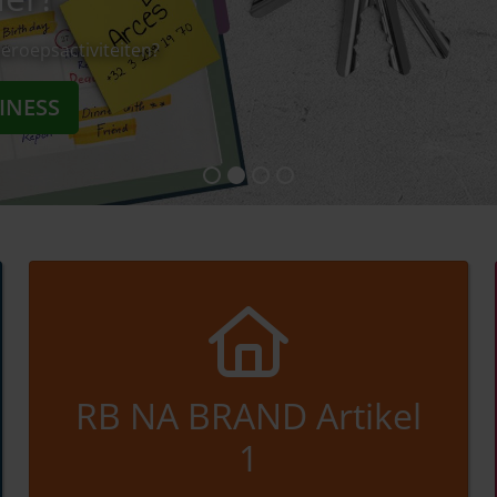
eroepsactiviteiten?
INESS
RB NA BRAND Artikel
1