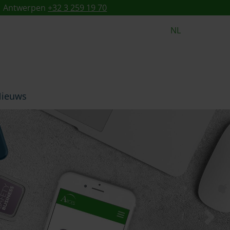
Antwerpen
+32 3 259 19 70
NL
ieuws
Next