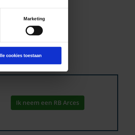
Marketing
lle cookies toestaan
Ik neem een RB Arces