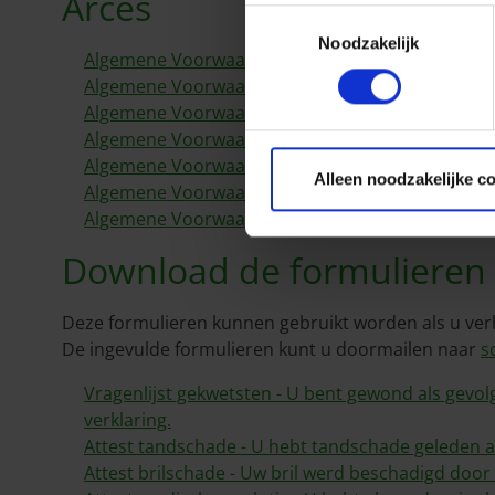
Arces
Toestemmingsselectie
Noodzakelijk
Algemene Voorwaarden Rechtsbijstand AUTO Arti
Algemene Voorwaarden Rechtsbijstand NA BRAND
Algemene Voorwaarden Rechtsbijstand PRIVELEVE
Algemene Voorwaarden Rechtsbijstand SAFETY DA
Algemene Voorwaarden Rechtsbijstand SAFETY AL
Alleen noodzakelijke c
Algemene Voorwaarden Rechtsbijstand SAFETY 
Algemene Voorwaarden Rechtsbijstand MEDE-
Download de formulieren
Deze formulieren kunnen gebruikt worden als u verh
De ingevulde formulieren kunt u doormailen naar
s
Vragenlijst gekwetsten - U bent gewond als gevo
verklaring.
Attest tandschade - U hebt tandschade geleden al
Attest brilschade - Uw bril werd beschadigd door 