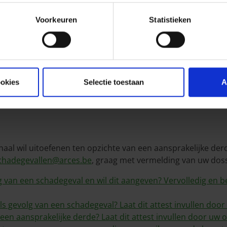
Voorkeuren
Statistieken
kel 1
 Artikel 1
N Artikel 1
ILY LIFE
L IN LIFE
ookies
Selectie toestaan
A
BUSINESS
EIGENDOM
aal wil uitoefenen ten opzichte van een aansprakelijke der
chadegevallen@arces.be
, graag met vermelding van uw dos
lg van een schadegeval en wil dit aangeven? Vervolledig 
s gevolg van een schadegeval? Laat dit attest invullen door
een aansprakelijke derde? Laat dit attest invullen door uw o