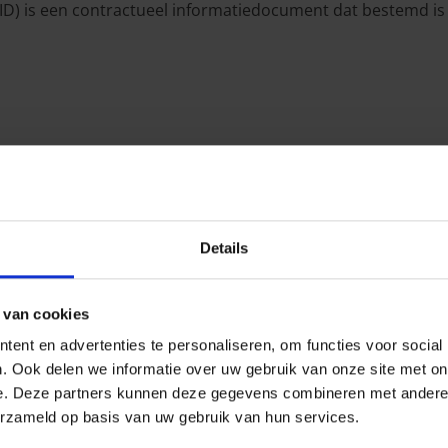
ID) is een contractueel informatiedocument dat bestemd is
Details
fsluiten, raadpleeg dan de IPID-fiches van de producten die
 van cookies
ent en advertenties te personaliseren, om functies voor social
. Ook delen we informatie over uw gebruik van onze site met on
e. Deze partners kunnen deze gegevens combineren met andere i
rwaarden van de rechtsbijst
erzameld op basis van uw gebruik van hun services.