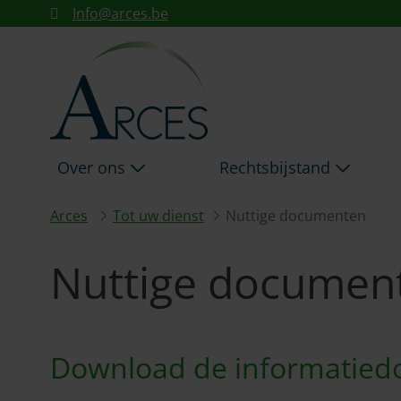
NUTTIGE DOCUMENTEN A
Info@arces.be
Skip to Main Content
Over ons
Rechtsbijstand
Arces
Tot uw dienst
Nuttige documenten
Nuttige documen
Download de informatied