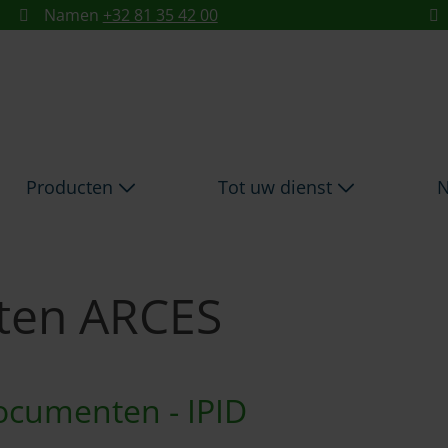
RCES - ARCES
Namen
+32 81 35 42 00
Producten
Tot uw dienst
N
ten ARCES
ocumenten - IPID