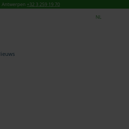
Antwerpen
+32 3 259 19 70
NL
ieuws