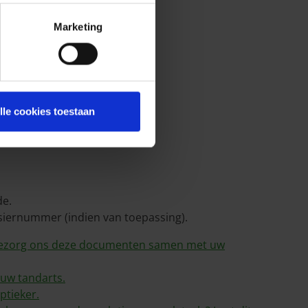
Marketing
lle cookies toestaan
de.
siernummer (indien van toepassing).
en bezorg ons deze documenten samen met uw
 uw tandarts.
ptieker.