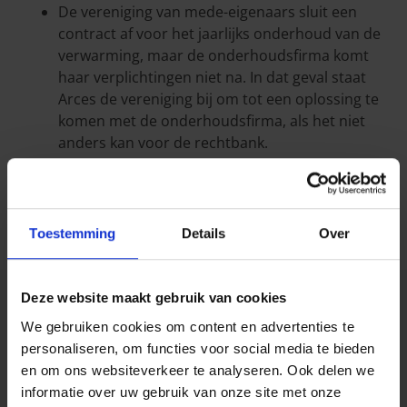
De vereniging van mede-eigenaars sluit een
contract af voor het jaarlijks onderhoud van de
verwarming, maar de onderhoudsfirma komt
haar verplichtingen niet na. In dat geval staat
Arces de vereniging bij om tot een oplossing te
komen met de onderhoudsfirma, als het niet
anders kan voor de rechtbank.
Met de Rechtsbijstand Mede-eigendom zet Arces alle
middelen in om de belangen van de verenigingen
van mede-eigenaars optimaal te verdedigen.
Toestemming
Details
Over
Uitsluitingen &
Deze website maakt gebruik van cookies
We gebruiken cookies om content en advertenties te
beperkingen
personaliseren, om functies voor social media te bieden
en om ons websiteverkeer te analyseren. Ook delen we
Op de verzekering Rechtsbijstand Mede-eigendom
informatie over uw gebruik van onze site met onze