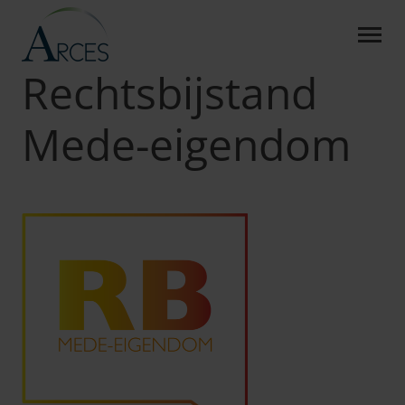
RECHTSBIJSTAND MEDE-
Skip to Main Content
Arces
Producten
RB Mede-eigendom
Rechtsbijstand
Mede-eigendom