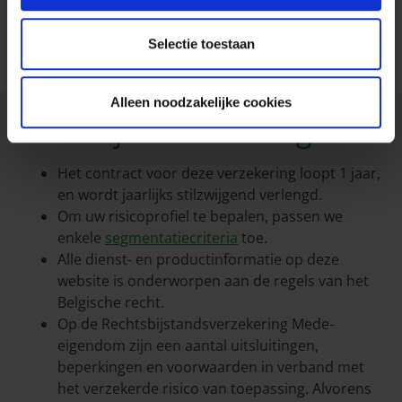
Algemene Voorwaarden Rechtsbijstand Mede-
eigendom
IPID fiche Rechtsbijstand Mede-eigendom
Selectie toestaan
Alleen noodzakelijke cookies
Wettelijke vermeldingen
Het contract voor deze verzekering loopt 1 jaar,
en wordt jaarlijks stilzwijgend verlengd.
Om uw risicoprofiel te bepalen, passen we
enkele
segmentatiecriteria
toe.
Alle dienst- en productinformatie op deze
website is onderworpen aan de regels van het
Belgische recht.
Op de Rechtsbijstandsverzekering Mede-
eigendom zijn een aantal uitsluitingen,
beperkingen en voorwaarden in verband met
het verzekerde risico van toepassing. Alvorens