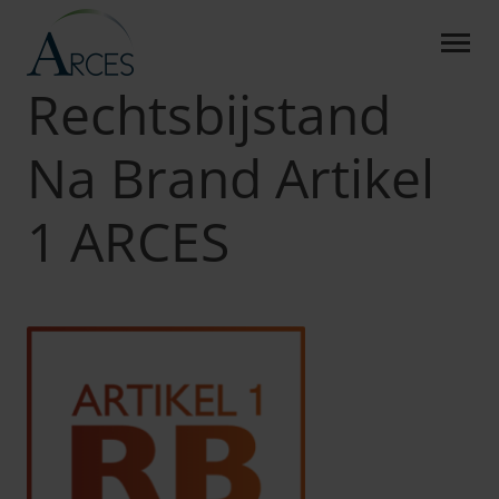
RECHTSBIJSTAND NA BRA
Skip to Main Content
Arces
Producten
RB Na Brand Artikel 1
Rechtsbijstand
Na Brand Artikel
1 ARCES