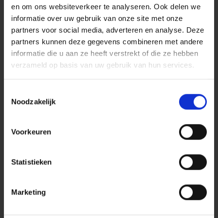
vergoedingen en kosten waartoe u veroordeeld
en om ons websiteverkeer te analyseren. Ook delen we
zou worden;
informatie over uw gebruik van onze site met onze
schadegevallen i.v.m.:
partners voor social media, adverteren en analyse. Deze
andere onroerende goederen dan deze
partners kunnen deze gegevens combineren met andere
die in bijzondere voorwaarden zijn
informatie die u aan ze heeft verstrekt of die ze hebben
opgenomen,
verzameld op basis van uw gebruik van hun services.
het huurrecht, het mede-eigendomsrecht,
het milieurecht (met daarin inbegrepen
Toestemmingsselectie
de vervolgingen krachtens
Noodzakelijk
milieuovertredingen), het
vennootschapsrecht, het belastingrecht,
Voorkeuren
het huwelijksvermogensrecht,
successierechten en testamenten, het
sociaal recht en het arbeidsrecht,
Statistieken
borg of aval.
Er bestaan beperkingen:
Marketing
het maximaal verzekerd bedrag per