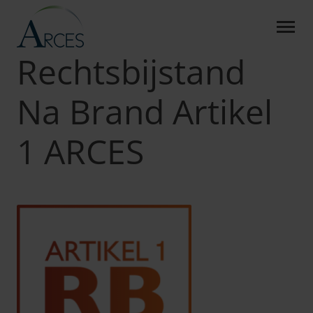
RECHTSBIJSTAND NA BRA
Skip to Main Content
Arces
Producten
RB Na Brand Artikel 1
Rechtsbijstand
Na Brand Artikel
1 ARCES