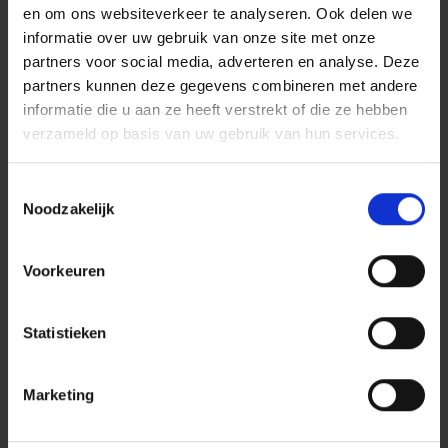
vergoedingen en kosten waartoe u veroordeeld
en om ons websiteverkeer te analyseren. Ook delen we
zou worden;
informatie over uw gebruik van onze site met onze
schadegevallen i.v.m.:
partners voor social media, adverteren en analyse. Deze
andere onroerende goederen dan deze
partners kunnen deze gegevens combineren met andere
die in bijzondere voorwaarden zijn
informatie die u aan ze heeft verstrekt of die ze hebben
opgenomen,
verzameld op basis van uw gebruik van hun services.
het huurrecht, het mede-eigendomsrecht,
het milieurecht (met daarin inbegrepen
Toestemmingsselectie
de vervolgingen krachtens
Noodzakelijk
milieuovertredingen), het
vennootschapsrecht, het belastingrecht,
Voorkeuren
het huwelijksvermogensrecht,
successierechten en testamenten, het
sociaal recht en het arbeidsrecht,
Statistieken
borg of aval.
Er bestaan beperkingen:
Marketing
het maximaal verzekerd bedrag per