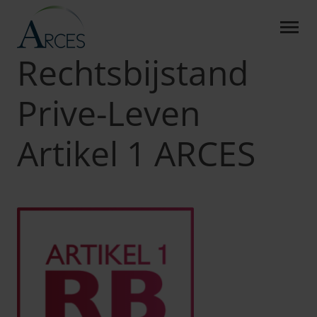
RECHTSBIJSTAND PRIVE-L
Skip to Main Content
Arces
Producten
RB Prive-Leven Artikel 1
Rechtsbijstand
Prive-Leven
Artikel 1 ARCES