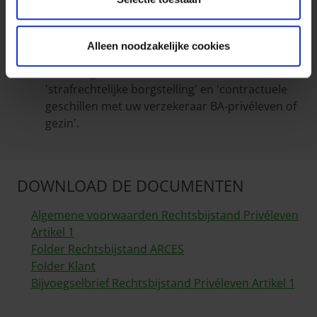
het maximaal verzekerd bedrag per
schadegeval bedraagt 125.000 euro, ongeacht
het aantal betrokken verzekerden. Dit bedrag
Alleen noodzakelijke cookies
wordt teruggebracht tot 25.000 euro voor de
waarborgen 'insolventie van derden',
'strafrechtelijke borgstelling' en 'contractuele
geschillen met uw verzekeraar BA-privéleven of
gezin'.
DOWNLOAD DE DOCUMENTEN
Algemene voorwaarden Rechtsbijstand Privéleven
Artikel 1
Folder Rechtsbijstand ARCES
Folder Klant
Bijvoegselbrief Rechtsbijstand Privéleven Artikel 1