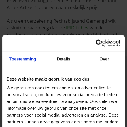
Privéleven. Zo krijgt u het beste Pack Rechtsbijstand
Arces Artikel 1 voor een aantrekkelijke prijs!
Als u een verzekering Rechtsbijstand Gemengd wilt
afsluiten, raadpleeg dan de
IPID-fiches
van de
producten die u met uw verzekering Rechtsbijstand
Privéleven Artikel 1 wil combineren.
Toestemming
Details
Over
Uitsluitingen &
beperkingen
Deze website maakt gebruik van cookies
We gebruiken cookies om content en advertenties te
Op de verzekering Rechtsbijstand Privéleven Artikel 1
personaliseren, om functies voor social media te bieden
zijn uitsluitingen en beperkingen van toepassing.
en om ons websiteverkeer te analyseren. Ook delen we
Hier zijn enkele voorbeelden uit
de informatiefiche
.
informatie over uw gebruik van onze site met onze
U wordt niet gedekt door Arces:
partners voor social media, adverteren en analyse. Deze
partners kunnen deze gegevens combineren met andere
voor de vergoedingen en kosten waartoe u